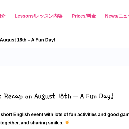
紹介
Lessons/レッスン内容
Prices/料金
News/ニ
 August 18th – A Fun Day!
nt Recap on August 18th – A Fun Day!
 short
English event
with lots of fun activities and good g
 together, and sharing smiles.