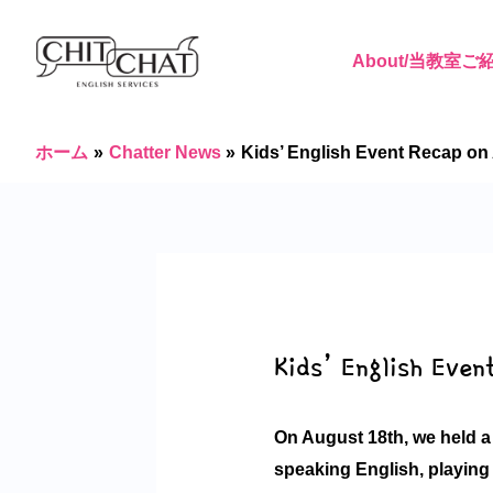
内
Post
容
navigation
About/当教室ご
を
ス
キ
ホーム
Chatter News
Kids’ English Event Recap on
ッ
プ
Kids’ English Eve
On August 18th, we held a
speaking English, playing