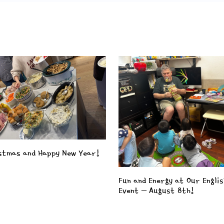
stmas and Happy New Year!
Fun and Energy at Our Englis
Event – August 8th!