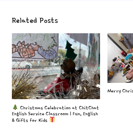
Related Posts
Merry Chri
Christmas Celebration at ChitChat
English Service Classroom | Fun, English
& Gifts for Kids