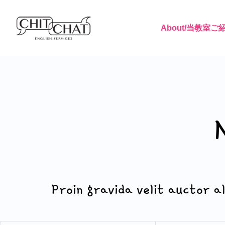
内
容
About/当教室ご
を
ス
キ
ッ
プ
Proin gravida velit auctor al