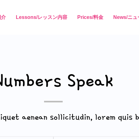
紹介
Lessons/レッスン内容
Prices/料金
News/ニ
Numbers Speak
iquet aenean sollicitudin, lorem quis 