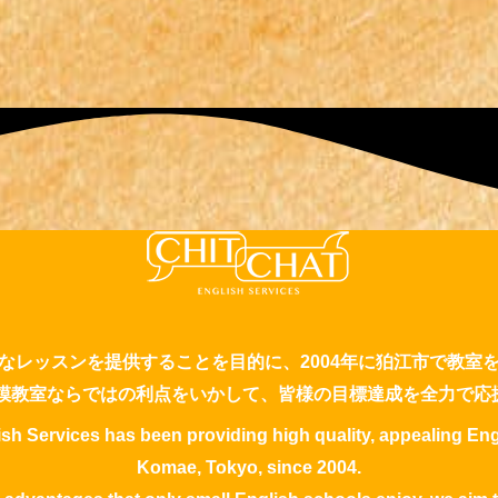
なレッスンを提供することを目的に、2004年に狛江市で教室
規模教室ならではの利点をいかして、皆様の目標達成を全力で応
ish Services has been providing high quality, appealing Eng
Komae, Tokyo, since 2004.