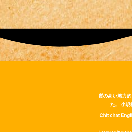
質の高い魅力的
た。 小
Chit chat Engl